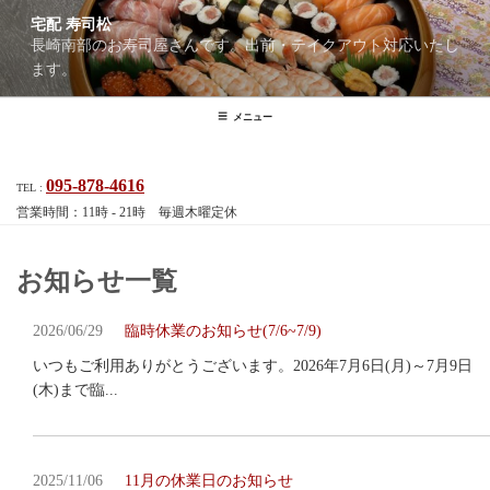
コ
宅配 寿司松
ン
長崎南部のお寿司屋さんです。出前・テイクアウト対応いたし
テ
ます。
ン
ツ
メニュー
へ
ス
キ
095-878-4616
TEL :
ッ
営業時間：11時 - 21時 毎週木曜定休
プ
お知らせ一覧
2026/06/29
臨時休業のお知らせ(7/6~7/9)
いつもご利用ありがとうございます。2026年7月6日(月)～7月9日
(木)まで臨...
2025/11/06
11月の休業日のお知らせ